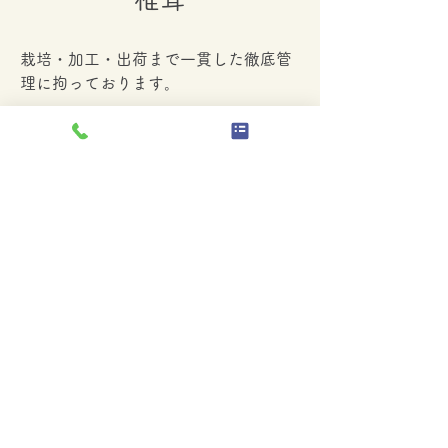
栽培・加工・出荷まで一貫した徹底管
理に拘っております。
栽培ものであるが故の「強み」を活か
し、品質及び価格共に最大のメリット
を出せる工夫を致しております。
商品一覧へ