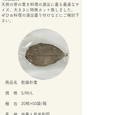
天然の笹の葉を料理の演出に最も最適なサ
イズ、大きさに特殊カット致しました。
ぜひお料理の演出盛り付けなどにご検討下
さい。
​商品名
乾燥朴葉
規 格
S/M/L
20枚×50袋/箱
梱 包
産 地
中華人民共和国