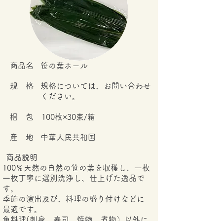
​商品名
笹の葉ホール
規 格
規格については、お問い合わせ
ください。
梱 包
100枚×30束/箱
産 地
中華人民共和国
商品説明
100％天然の自然の笹の葉を収穫し、一枚
一枚丁寧に選別洗浄し、仕上げた逸品で
す。
季節の演出及び、料理の盛り付けなどに
最適です。
魚料理(刺身、寿司、焼物、煮物）以外に