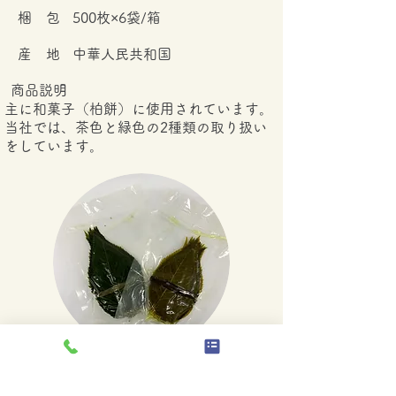
梱 包
500枚×6袋/箱
産 地
中華人民共和国
商品説明
主に和菓子（柏餅）に使用されています。
当社では、茶色と緑色の2種類の取り扱い
をしています。
桜の葉
​商品名
規 格
S/M/L